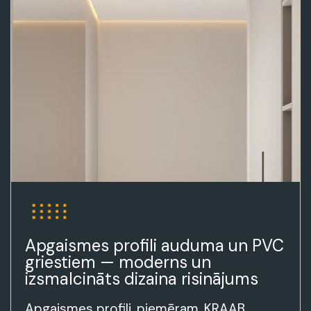
Apgaismes profili auduma un PVC
griestiem — moderns un
izsmalcināts dizaina risinājums
Apgaismes profili, piemēram, KRAAB