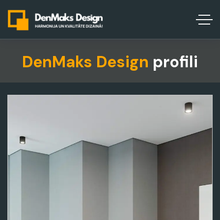
DenMaks Design
profili