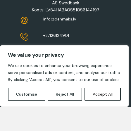
AS Swedbank
Konts: LV54HABA0551056144197
info@denmaks.lv
+37126124901
Jur.adrese: Zaļā iela 8-41, Ropaži, LV-2135
We value your privacy
We use cookies to enhance your browsing experience,
Dizaineriem
serve personalised ads or content, and analyse our traffic.
By clicking "Accept All", you consent to our use of cookies.
Privātuma un sīkdatņu politikas
Customise
Reject All
Accept All
Sazinies ar mums