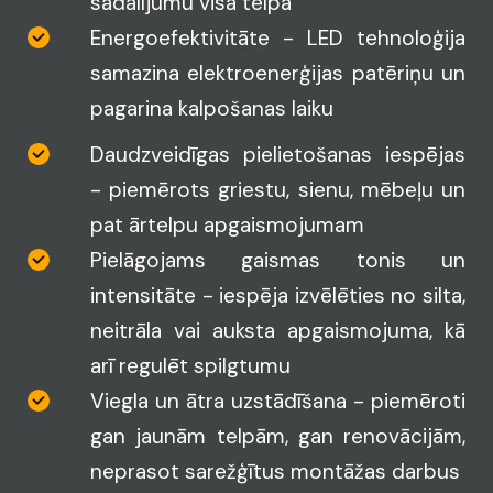
sadalījumu visā telpā
Energoefektivitāte - LED tehnoloģija
samazina elektroenerģijas patēriņu un
pagarina kalpošanas laiku
Daudzveidīgas pielietošanas iespējas
- piemērots griestu, sienu, mēbeļu un
pat ārtelpu apgaismojumam
Pielāgojams gaismas tonis un
intensitāte - iespēja izvēlēties no silta,
neitrāla vai auksta apgaismojuma, kā
arī regulēt spilgtumu
Viegla un ātra uzstādīšana - piemēroti
gan jaunām telpām, gan renovācijām,
neprasot sarežģītus montāžas darbus