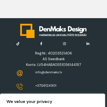
Reģ.Nr.: 40203521406
AS Swedbank
Konts: LV54HABA0551056144197
info@denmaks.lv
+37126124901
Jur.adrese: Zaļā iela 8-41, Ropaži, LV-2135
We value your privacy