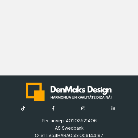
Рег. номер: 40203521406
AS Swedbank
Счет LV54HABA0551056144197