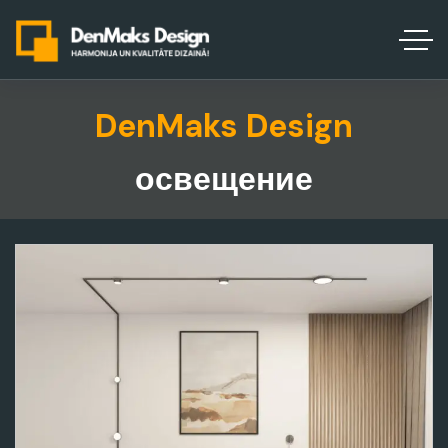
DenMaks Design
освещение